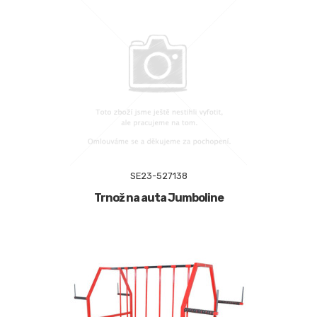
SE23-527138
Trnož na auta Jumboline