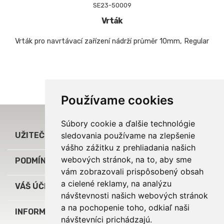
SE23-50009
Vrták
Vrták pro navrtávací zařízení nádrží průměr 10mm, Regular
Používame cookies
Súbory cookie a ďalšie technológie

UŽITEČNÉ ODKAZY
sledovania používame na zlepšenie
vášho zážitku z prehliadania našich
webových stránok, na to, aby sme

PODMÍNKY A INFORMACE
vám zobrazovali prispôsobený obsah
a cielené reklamy, na analýzu

VÁŠ ÚČET
návštevnosti našich webových stránok
a na pochopenie toho, odkiaľ naši
keyboard_arrow_down
INFORMÁCIE O E-SHOPE
návštevníci prichádzajú.