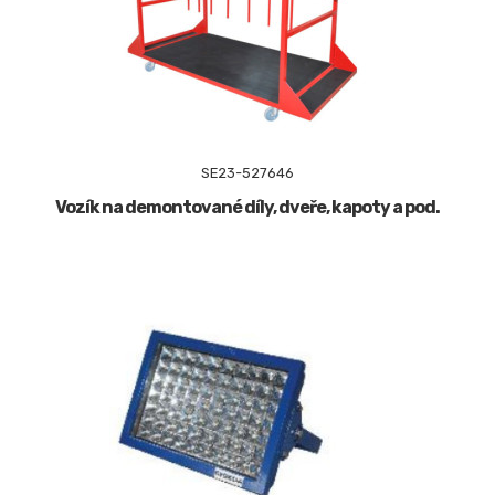
SE23-527646
Vozík na demontované díly, dveře, kapoty a pod.