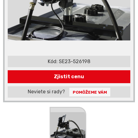
Kód:
SE23-526198
Zjistit cenu
Neviete si rady?
POMÔŽEME VÁM