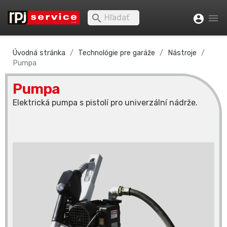


account_circle
Úvodná stránka
Technológie pre garáže
Nástroje
Pumpa
Pumpa
Elektrická pumpa s pistolí pro univerzální nádrže.