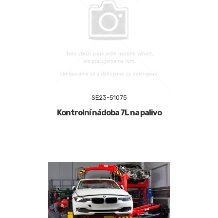
SE23-51075
Kontrolní nádoba 7L na palivo