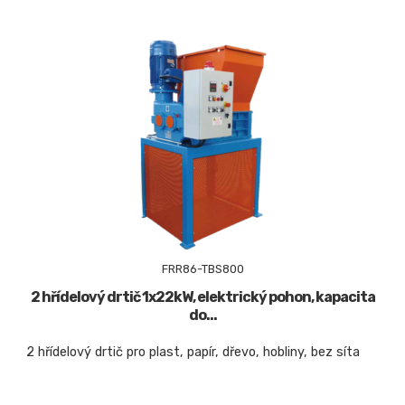
FRR86-TBS800
2 hřídelový drtič 1x22kW, elektrický pohon, kapacita
do...
2 hřídelový drtič pro plast, papír, dřevo, hobliny, bez síta