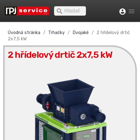


account_circle
Úvodná stránka
Trhačky
Dvojaké
2 hřídelový drtič
2x7,5 kW
2 hřídelový drtič 2x7,5 kW