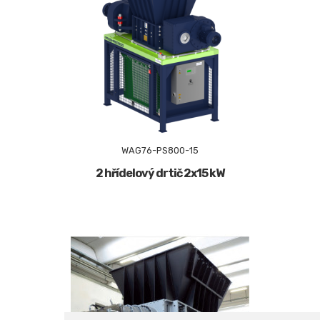
WAG76-PS800-15
2 hřídelový drtič 2x15 kW