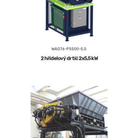
WAG76-PS500-5,5
2 hřídelový drtič 2x5,5 kW