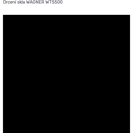
Drcení skla WAGNER WTS500