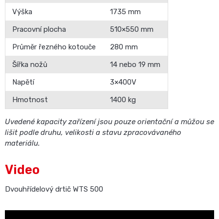
Výška
1735 mm
Pracovní plocha
510×550 mm
Průměr řezného kotouče
280 mm
Šířka nožů
14 nebo 19 mm
Napětí
3×400V
Hmotnost
1400 kg
Uvedené kapacity zařízení jsou pouze orientační a můžou se
lišit podle druhu, velikosti a stavu zpracovávaného
materiálu.
Video
Dvouhřídelový drtič WTS 500