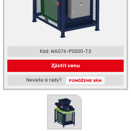
Kód:
WAG76-PS500-7,5
Zjistit cenu
Neviete si rady?
POMÔŽEME VÁM