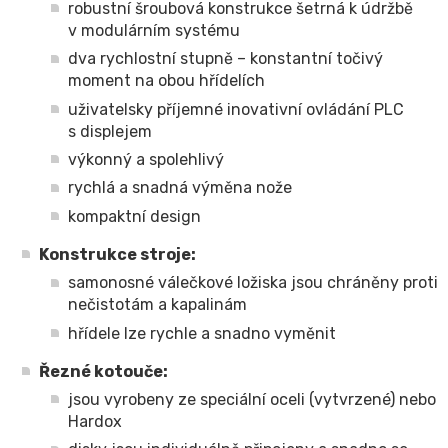
robustní šroubová konstrukce šetrná k údržbě
v modulárním systému
dva rychlostní stupně – konstantní točivý
moment na obou hřídelích
uživatelsky příjemné inovativní ovládání PLC
s displejem
výkonný a spolehlivý
rychlá a snadná výměna nože
kompaktní design
Konstrukce stroje:
samonosné válečkové ložiska jsou chráněny proti
nečistotám a kapalinám
hřídele lze rychle a snadno vyměnit
Řezné kotouče:
jsou vyrobeny ze speciální oceli (vytvrzené) nebo
Hardox