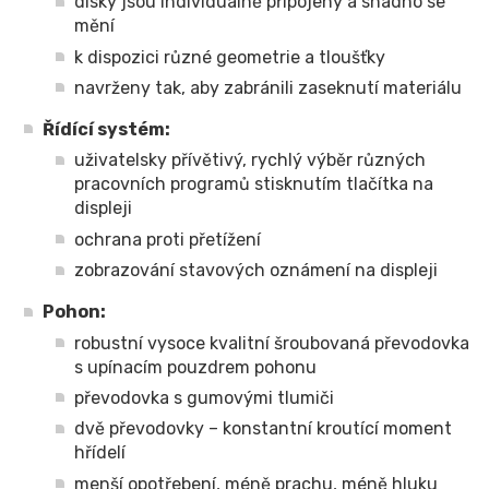
disky jsou individuálně připojeny a snadno se
mění
k dispozici různé geometrie a tloušťky
navrženy tak, aby zabránili zaseknutí materiálu
Řídící systém:
uživatelsky přívětivý, rychlý výběr různých
pracovních programů stisknutím tlačítka na
displeji
ochrana proti přetížení
zobrazování stavových oznámení na displeji
Pohon:
robustní vysoce kvalitní šroubovaná převodovka
s upínacím pouzdrem pohonu
převodovka s gumovými tlumiči
dvě převodovky – konstantní kroutící moment
hřídelí
menší opotřebení, méně prachu, méně hluku