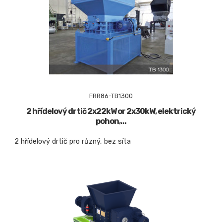
FRR86-TB1300
2 hřídelový drtič 2x22kW or 2x30kW, elektrický
pohon,...
2 hřídelový drtič pro různý, bez síta