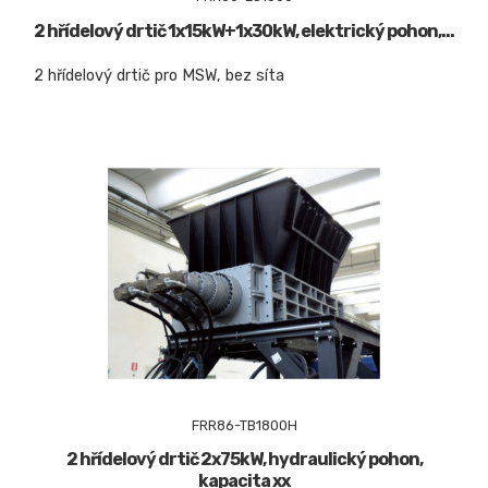
2 hřídelový drtič 1x15kW+1x30kW, elektrický pohon,...
2 hřídelový drtič pro MSW, bez síta
FRR86-TB1800H
2 hřídelový drtič 2x75kW, hydraulický pohon,
kapacita xx