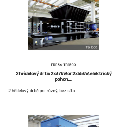
FRR86-TB1500
2 hřídelový drtič 2x37kW or 2x55kW, elektrický
pohon,...
2 hřídelový drtič pro různý, bez síta