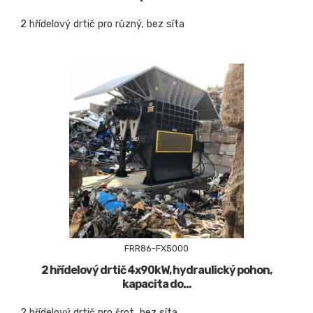
2 hřídelový drtič pro různý, bez síta
FRR86-FX5000
2 hřídelový drtič 4x90kW, hydraulický pohon,
kapacita do...
2 hřídelový drtič pro šrot, bez síta