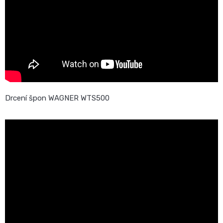
Drcení špon WAGNER WTS500