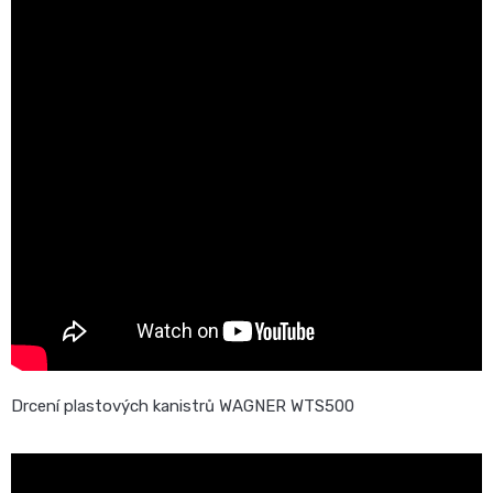
Drcení plastových kanistrů WAGNER WTS500