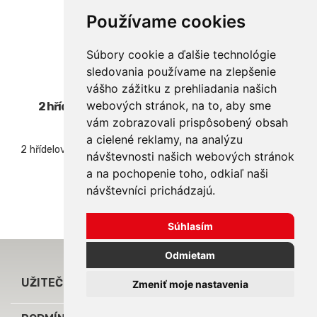
Používame cookies
Súbory cookie a ďalšie technológie
sledovania používame na zlepšenie
FRR86-TB2000
vášho zážitku z prehliadania našich
webových stránok, na to, aby sme
2 hřídelový drtič 2x75kW or 2x90kW, elektrický
pohon,...
vám zobrazovali prispôsobený obsah
a cielené reklamy, na analýzu
2 hřídelový drtič pro různý, bez síta
návštevnosti našich webových stránok
a na pochopenie toho, odkiaľ naši
návštevníci prichádzajú.
Súhlasím
Odmietam

UŽITEČNÉ ODKAZY
Zmeniť moje nastavenia