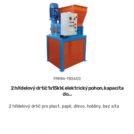
FRR86-TBS600
2 hřídelový drtič 1x15kW, elektrický pohon, kapacita
do...
2 hřídelový drtič pro plast, papír, dřevo, hobliny, bez síta