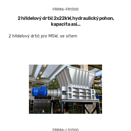
FRR86-FR1300
2 hřídelový drtič 2x22kW, hydraulický pohon,
kapacita asi...
2 hřídelový drtič pro MSW, se sítem
FRR86-LS1300