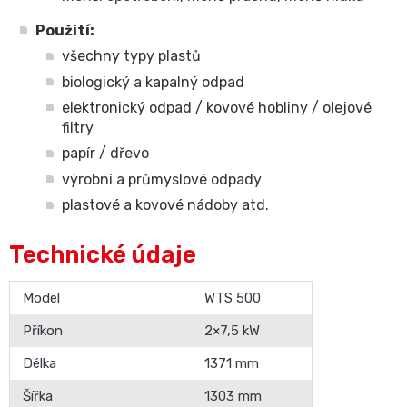
Použití:
všechny typy plastů
biologický a kapalný odpad
elektronický odpad / kovové hobliny / olejové
filtry
papír / dřevo
výrobní a průmyslové odpady
plastové a kovové nádoby atd.
Technické údaje
Model
WTS 500
Příkon
2×7,5 kW
Délka
1371 mm
Šířka
1303 mm