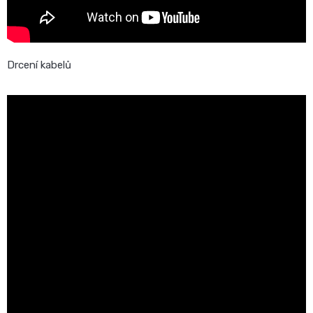
Drcení kabelů